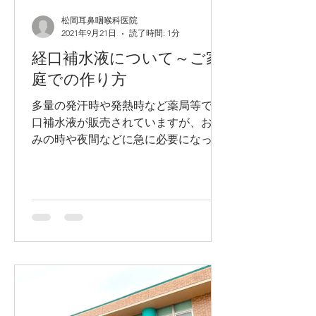
松岡耳鼻咽喉科医院
2021年9月21日
読了時間: 1分
経口補水液について～ご家
庭での作り方
多量の発汗時や発熱時など薬局等で経
口補水液が販売されていますが、お休
みの時や夜間などに急に必要になった
ときにご家庭で作る方法をご紹介いた
します。ご参考ください。 （用意する
もの） 湯冷ましの水 1ℓ 砂
糖 40ｇ 食塩 3g
（作り方）...