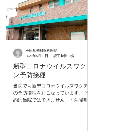
松岡耳鼻咽喉科医院
2021年5月11日
読了時間: 1分
新型コロナウイルスワクチ
ン予防接種
当院でも新型コロナウイルスワクチン
の予防接種をおこなっています。 (予
約は当院ではできません。・菊陽町ホ
ームページから ・LINEをつかっ
て ・コールセンターに電話 のいず
れかの方法でお申し込みください。）
予防接種に際し、待合室の一部を接種